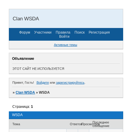
Clan WSDA
Форум
Участники
Правила
Поиск
Регистрация
Войти
Активные темы
Объявление
ЭТОТ САЙТ НЕ ИСПОЛЬЗУЕТСЯ
Привет, Гость!
Войдите
или
зарегистрируйтесь
.
»
Clan WSDA
»
WSDA
Страница:
1
WSDA
Последнее
Тема
Ответов
Просмотров
сообщение