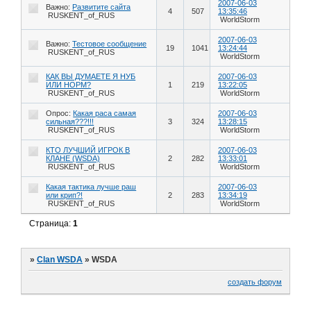
2007-06-03
Важно:
Развитите сайта
4
507
13:35:46
RUSKENT_of_RUS
WorldStorm
2007-06-03
Важно:
Тестовое сообщение
19
1041
13:24:44
RUSKENT_of_RUS
WorldStorm
КАК ВЫ ДУМАЕТЕ Я НУБ
2007-06-03
ИЛИ НОРМ?
1
219
13:22:05
RUSKENT_of_RUS
WorldStorm
Опрос:
Какая раса самая
2007-06-03
сильная???!!!
3
324
13:28:15
RUSKENT_of_RUS
WorldStorm
КТО ЛУЧШИЙ ИГРОК В
2007-06-03
КЛАНЕ (WSDA)
2
282
13:33:01
RUSKENT_of_RUS
WorldStorm
Какая тактика лучше раш
2007-06-03
или крип?!
2
283
13:34:19
RUSKENT_of_RUS
WorldStorm
Страница:
1
»
Clan WSDA
»
WSDA
создать форум