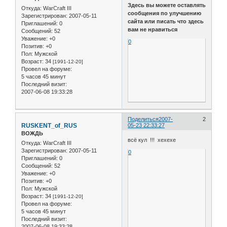
Здесь вы можете оставлять
Откуда:
WarCraft III
сообщения по улучшению
Зарегистрирован
: 2007-05-11
сайта или писать что здесь
Приглашений:
0
вам не нравиться
Сообщений:
52
Уважение:
+0
0
Позитив:
+0
Пол:
Мужской
Возраст:
34
[1991-12-20]
Провел на форуме:
5 часов 45 минут
Последний визит:
2007-06-08 19:33:28
Поделиться
2007-
2
RUSKENT_of_RUS
05-23 22:33:27
ВОЖДЬ
всё кул !!! хехехе
Откуда:
WarCraft III
Зарегистрирован
: 2007-05-11
0
Приглашений:
0
Сообщений:
52
Уважение:
+0
Позитив:
+0
Пол:
Мужской
Возраст:
34
[1991-12-20]
Провел на форуме:
5 часов 45 минут
Последний визит:
2007-06-08 19:33:28