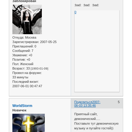
Заблокирован
:bad: :bad: :bad:
0
Откуда:
Москва
Зарегистрирован
: 2007-05-25
Приглашений:
0
Сообщений:
7
Уважение:
+0
Позитив:
+0
Пол:
Женский
Возраст:
33
[1993-01-09]
Провел на форуме:
33 минуты
Последний визит:
2007-06-01 00:47:47
Поделиться
2007-
5
WorldStorm
06-03 13:35:46
Новичок
Приятный сайт,
демонический.....
Поставьте тут демоническую
музыку и пугайте гостей))