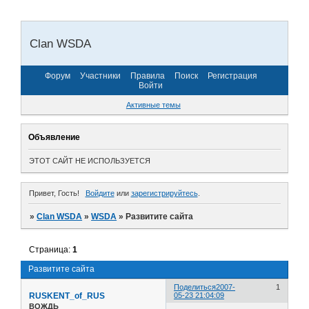
Clan WSDA
Форум
Участники
Правила
Поиск
Регистрация
Войти
Активные темы
Объявление
ЭТОТ САЙТ НЕ ИСПОЛЬЗУЕТСЯ
Привет, Гость!
Войдите
или
зарегистрируйтесь
.
»
Clan WSDA
»
WSDA
»
Развитите сайта
Страница:
1
Развитите сайта
Поделиться
2007-
1
RUSKENT_of_RUS
05-23 21:04:09
ВОЖДЬ